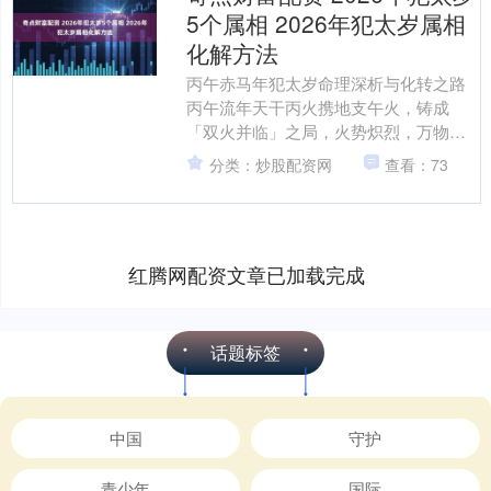
5个属相 2026年犯太岁属相
化解方法
丙午赤马年犯太岁命理深析与化转之路
丙午流年天干丙火携地支午火，铸成
「双火并临」之局，火势炽烈，万物显
躁动变革之象 值此火炎之年生肖午马逢
分类：炒股配资网
查看：73
值太岁兼刑太岁。生肖子....
红腾网配资文章已加载完成
话题标签
中国
守护
青少年
国际