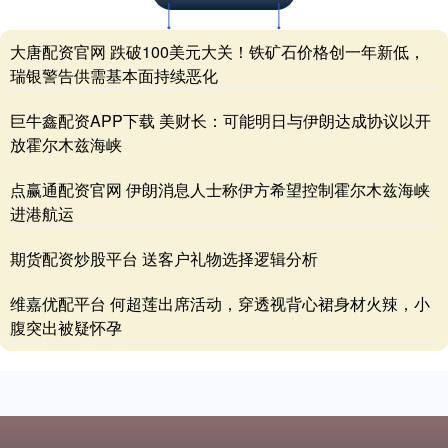
大唐配资官网 跌破100美元大关！铁矿石价格创一年新低，
瑞银警告供需基本面持续恶化
巨牛鑫配资APP下载 美财长：可能明日与伊朗达成协议以开
放霍尔木兹海峡
点赢通配资官网 伊朗消息人士称伊方希望控制霍尔木兹海峡
进港航运
期货配资炒股平台 送客户礼物选择逻辑分析
维嘉优配平台 何超莲出席活动，穿透视背心裙身材火辣，小
腹突出被疑怀孕