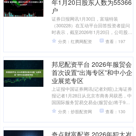
年1月20日股东人数为55366
户
证券日报网讯1月30日，富瑞特装
（300228）在互动平台回答投资者提问
时表示，截至2026年1月20日，公司股东
人数为55366户。....
分类：红腾网配资
查看：197
邦尼配资平台 2026年服贸会
首次设置“出海专区”和中小企
业展览专区
上证报中国证券网讯(记者刘暄)上海证券
报记者1月28日从北京市商务局获悉，中
国国际服务贸易交易会(服贸会)将于9月9
日至9月13日在北京首钢园举办。本届服
分类：炒股配资网
查看：130
贸会将....
奇点财富配资 2026年犯太岁