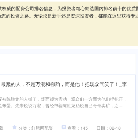
于提供权威的配资公司排名信息，为投资者精心筛选国内排名前十的优
力您的投资之路。无论您是新手还是资深投资者，都能在这里获得专
名最蠢的人，不是万潮和柳韵，而是他！把观众气笑了！_李
侄被陈胜龙的人抓了，场面颇为震动，观众们一方面为他们捏把汗，
笨蛋。先来说说万宏，曾经帮着陈胜龙劝说自己哥哥卖矿，之....
载
分类：红腾网配资
查看：145
日期：02-18