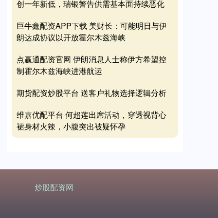
创一年新低，瑞银警告供需基本面持续恶化
巨牛鑫配资APP下载 美财长：可能明日与伊
朗达成协议以开放霍尔木兹海峡
点赢通配资官网 伊朗消息人士称伊方希望控
制霍尔木兹海峡进港航运
期货配资炒股平台 送客户礼物选择逻辑分析
维嘉优配平台 何超莲出席活动，穿透视背心
裙身材火辣，小腹突出被疑怀孕
炒股配资网