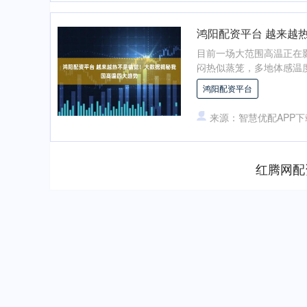
鸿阳配资平台 越来越
目前一场大范围高温正在
闷热似蒸笼，多地体感温度冲
鸿阳配资平台
来源：智慧优配APP下
红腾网配