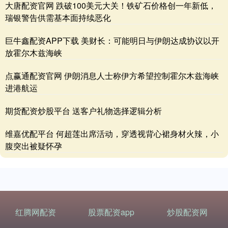
大唐配资官网 跌破100美元大关！铁矿石价格创一年新低，
瑞银警告供需基本面持续恶化
巨牛鑫配资APP下载 美财长：可能明日与伊朗达成协议以开
放霍尔木兹海峡
点赢通配资官网 伊朗消息人士称伊方希望控制霍尔木兹海峡
进港航运
期货配资炒股平台 送客户礼物选择逻辑分析
维嘉优配平台 何超莲出席活动，穿透视背心裙身材火辣，小
腹突出被疑怀孕
红腾网配资
股票配资app
炒股配资网