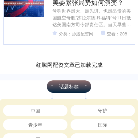
美委紧张局势如何演变？
号称世界最大、最先进、也最昂贵的美
国航空母舰“杰拉尔德·R·福特”号11日抵
达美国南方司令部责任区。当天早些时
候，委内瑞拉国防部长洛佩斯通过社交
分类：炒股配资网
查看：208
媒体发布政府公报....
红腾网配资文章已加载完成
话题标签
中国
守护
青少年
国际