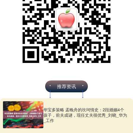
推荐资讯
华宝多策略 孟晚舟的坎坷情史：2段婚姻4个
孩子，前夫成谜，现任丈夫很优秀_刘晓_华为
_工作