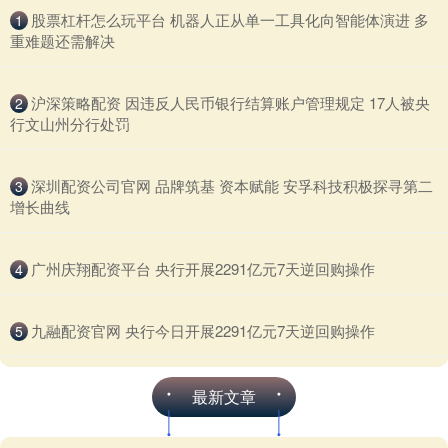
​股票杠杆怎么玩平台 机器人正从单一工具化向智能体演进 多
1
重难题还需解决
​沪深策略配资 因违反人民币银行结算账户管理规定 17人被央
2
行文山州分行处罚
​深圳配资公司官网 品牌筑基 资本赋能 安孚科技积极探寻第二
3
增长曲线
​广州庆翔配资平台 央行开展2291亿元7天逆回购操作
4
​九融配资官网 央行今日开展2291亿元7天逆回购操作
5
最新文章