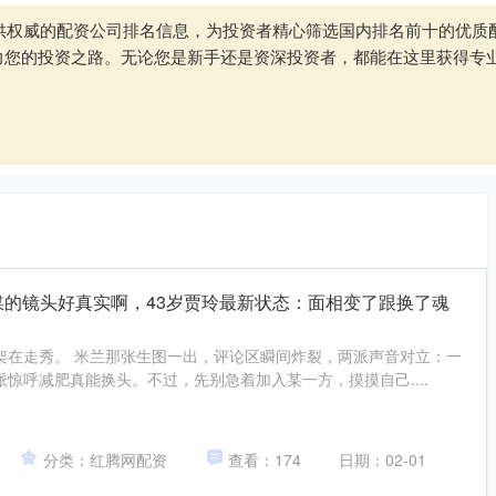
于提供权威的配资公司排名信息，为投资者精心筛选国内排名前十的优
力您的投资之路。无论您是新手还是资深投资者，都能在这里获得专
外媒的镜头好真实啊，43岁贾玲最新状态：面相变了跟换了魂
架在走秀。 米兰那张生图一出，评论区瞬间炸裂，两派声音对立：一
惊呼减肥真能换头。不过，先别急着加入某一方，摸摸自己....
分类：红腾网配资
查看：174
日期：02-01