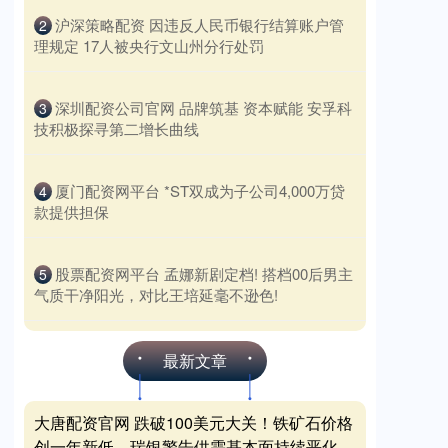
​沪深策略配资 因违反人民币银行结算账户管
2
理规定 17人被央行文山州分行处罚
​深圳配资公司官网 品牌筑基 资本赋能 安孚科
3
技积极探寻第二增长曲线
​厦门配资网平台 *ST双成为子公司4,000万贷
4
款提供担保
​股票配资网平台 孟娜新剧定档! 搭档00后男主
5
气质干净阳光，对比王培延毫不逊色!
最新文章
大唐配资官网 跌破100美元大关！铁矿石价格
创一年新低，瑞银警告供需基本面持续恶化